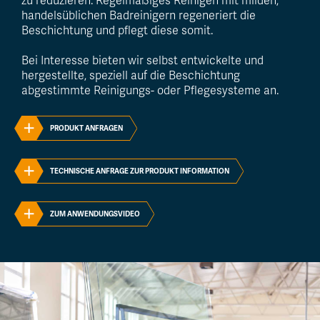
zu reduzieren. Regelmäßiges Reinigen mit milden,
handelsüblichen Badreinigern regeneriert die
Beschichtung und pflegt diese somit.
A
Bei Interesse bieten wir selbst entwickelte und
hergestellte, speziell auf die Beschichtung
abgestimmte Reinigungs- oder Pflegesysteme an.
PRODUKT ANFRAGEN
TECHNISCHE ANFRAGE ZUR PRODUKT INFORMATION
ZUM ANWENDUNGSVIDEO
Üb
U