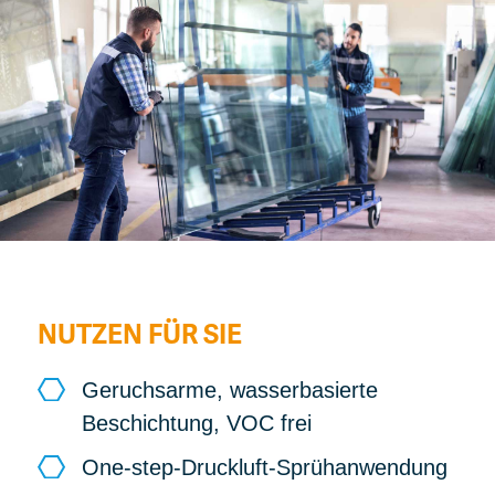
Ko
NUTZEN FÜR SIE
Geruchsarme, wasserbasierte
Beschichtung, VOC frei
One-step-Druckluft-Sprühanwendung