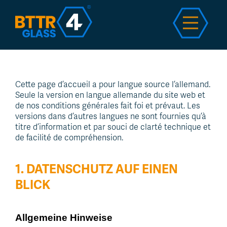
Cette page d’accueil a pour langue source l’allemand.
Ac
Seule la version en langue allemande du site web et
de nos conditions générales fait foi et prévaut. Les
versions dans d’autres langues ne sont fournies qu’à
titre d’information et par souci de clarté technique et
de facilité de compréhension.
1. DATENSCHUTZ AUF EINEN
BLICK
Allgemeine Hinweise